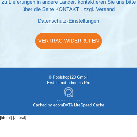
zu Lieferungen in andere Länder, kontaktieren Sie uns bitte
über die Seite
KONTAKT
, zzgl.
Versand
Datenschutz-Einstellungen
VERTRAG WIDERRUFEN
© Poolshop123 GmbH
Erstellt mit
admorris Pro
Cached by
ecomDATA LiteSpeed Cache
[literal]
[/literal]