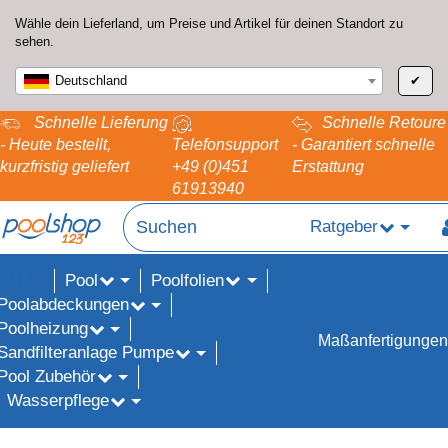
Wähle dein Lieferland, um Preise und Artikel für deinen Standort zu
sehen.
Deutschland
✔
Schnelle Lieferung
Schnelle Retoure
- Heute bestellt,
Telefonsupport
- Garantiert schnelle
kurzfristig geliefert
+49 (0)451
Erstattung
61913940
Ratgeber
Pool
Poolfolien
ALE%
Poolabdeckungen
Poolheizung
Maßanfertigungen
Sandfilteranlage Pumpe
Pool Zubehör
Wasserpflege