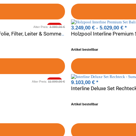
-20%
3.249,00 € -
5.029,00 €
*
Alter Preis:
3.989,00 €
Holzpool Interline Deluxe Set Bali Achteck Rund - Becken, Folie, Filter, Leiter & Sommer- & Winterabdeckung
Artikel bestellbar
-20%
9.103,00 €
*
Alter Preis:
11.099,00 €
Interline Deluxe Set Rechtec
Artikel bestellbar