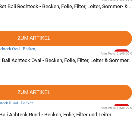
Holzpool Interline Premium Set Bali Rechteck - Becken, Folie, Filter, Leiter, Sommer- & Winterabdeckung und Premium Zubehör-Set
ZUM ARTIKEL
-20%
Alter Preis:
6.149,00 €
Holzpool Interline Deluxe Set Bali Achteck Oval - Becken, Folie, Filter, Leiter & Sommer- & Winterabdeckung
ZUM ARTIKEL
-20%
Alter Preis:
3.829,00 €
Bali Achteck Rund - Becken, Folie, Filter und Leiter