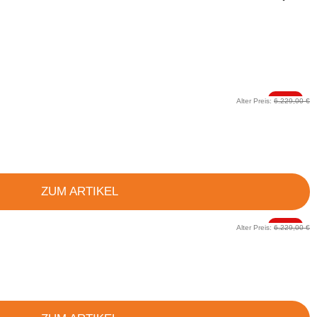
-20%
Alter Preis:
6.229,00 €
ZUM ARTIKEL
-20%
Alter Preis:
6.229,00 €