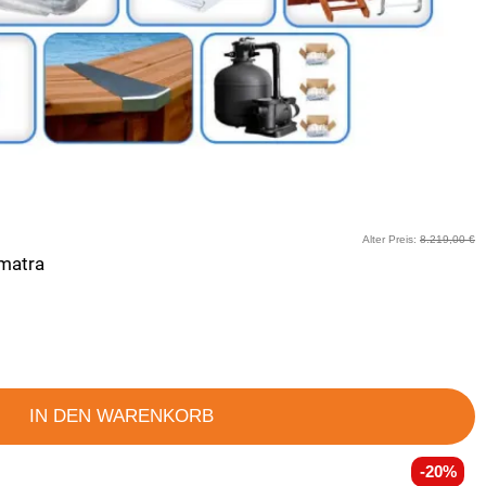
Alter Preis:
8.219,00 €
umatra
IN DEN WARENKORB
-20%