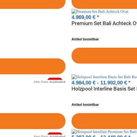
4.969,00 €
*
Premium Set Bali Achteck O
Artikel bestellbar
-20%
4.984,00 € -
11.992,00 €
*
Alter Preis:
6.229,00 €
Holzpool Interline Basis Set 
Artikel bestellbar
-20%
Alter Preis:
6.229,00 €