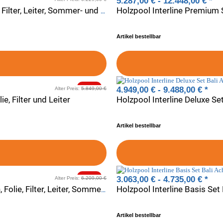
5.287,00 € -
12.448,00 €
*
Holzpool Interline Deluxe Set Bali Rechteck - Becken, Folie, Filter, Leiter, Sommer- und Winterabdeckung
Artikel bestellbar
-20%
4.949,00 € -
9.488,00 €
*
Alter Preis:
5.849,00 €
e, Filter und Leiter
Artikel bestellbar
-20%
3.063,00 € -
4.735,00 €
*
Alter Preis:
6.209,00 €
Holzpool Interline Basis Set 
Holzpool Interline Premium Set Bali Achteck Oval - Becken, Folie, Filter, Leiter, Sommer- & Winterabdeckung und Premium Zubehör-Set
Artikel bestellbar