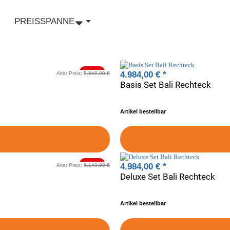
PREISSPANNE
-20%
4.984,00 €
*
Alter Preis:
5.849,00 €
Basis Set Bali Rechteck
Artikel bestellbar
-20%
4.984,00 €
*
Alter Preis:
6.149,00 €
Deluxe Set Bali Rechteck
Artikel bestellbar