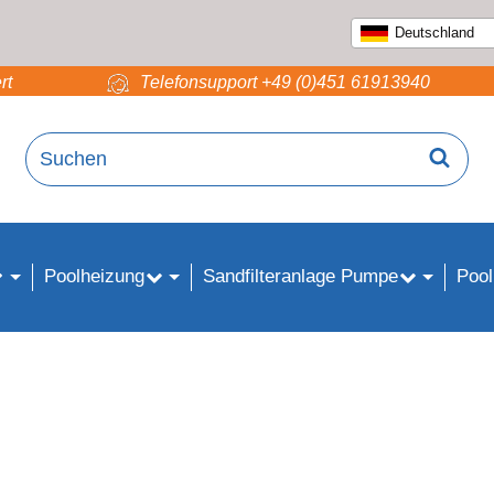
Deutschland
rt
Telefonsupport +49 (0)451 61913940
Poolheizung
Sandfilteranlage Pumpe
Pool