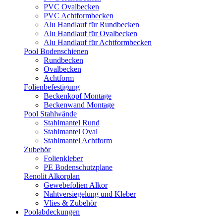
PVC Ovalbecken
PVC Achtformbecken
Alu Handlauf für Rundbecken
Alu Handlauf für Ovalbecken
Alu Handlauf für Achtformbecken
Pool Bodenschienen
Rundbecken
Ovalbecken
Achtform
Folienbefestigung
Beckenkopf Montage
Beckenwand Montage
Pool Stahlwände
Stahlmantel Rund
Stahlmantel Oval
Stahlmantel Achtform
Zubehör
Folienkleber
PE Bodenschutzplane
Renolit Alkorplan
Gewebefolien Alkor
Nahtversiegelung und Kleber
Vlies & Zubehör
Poolabdeckungen