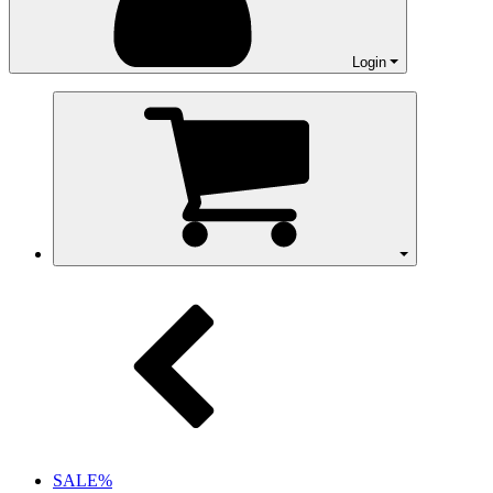
Login
Warenkorb
SALE%