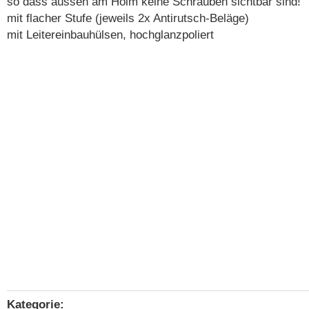
so dass aussen am Holm keine Schrauben sichtbar sind!
mit flacher Stufe (jeweils 2x Antirutsch-Beläge)
mit Leitereinbauhülsen, hochglanzpoliert
Kategorie:
Produkteigenschaft
Wert