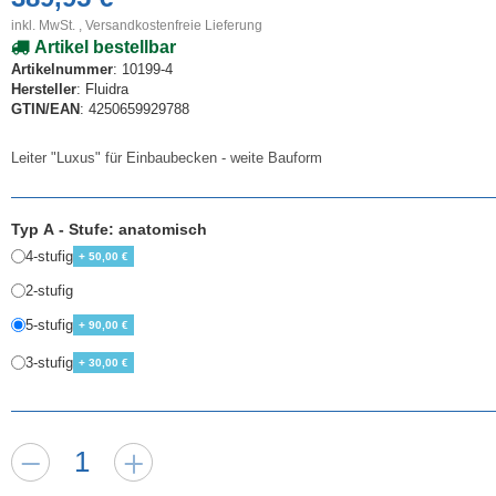
inkl. MwSt. ,
Versandkostenfreie Lieferung
Artikel bestellbar
Artikelnummer
: 10199-4
Hersteller
: Fluidra
GTIN/EAN
: 4250659929788
Leiter "Luxus" für Einbaubecken - weite Bauform
Typ A - Stufe: anatomisch
4-stufig
+ 50,00 €
2-stufig
5-stufig
+ 90,00 €
3-stufig
+ 30,00 €