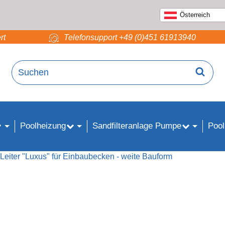
Österreich
rt
Telefonsupport +49 (0)451 61913940
Poolheizung
Sandfilteranlage Pumpe
Pool
Leiter "Luxus" für Einbaubecken - weite Bauform