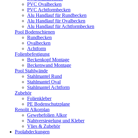
PVC Ovalbecken
PVC Achtformbecken
Alu Handlauf für Rundbecken
Alu Handlauf für Ovalbecken
Alu Handlauf für Achtformbecken
Pool Bodenschienen
Rundbecken
Ovalbecken
Achtform
Folienbefestigung
Beckenkopf Montage
Beckenwand Montage
Pool Stahlwände
Stahlmantel Rund
Stahlmantel Oval
Stahlmantel Achtform
Zubehör
Folienkleber
PE Bodenschutzplane
Renolit Alkorplan
Gewebefolien Alkor
Nahtversiegelung und Kleber
Vlies & Zubehör
Poolabdeckungen