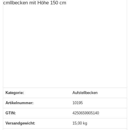
cmllbecken mit Höhe 150 cm
Kategorie:
Aufstellbecken
Produkteigenschaft
Wert
Artikelnummer:
10195
GTIN:
4250659905140
Versandgewicht‍:
15,00 kg