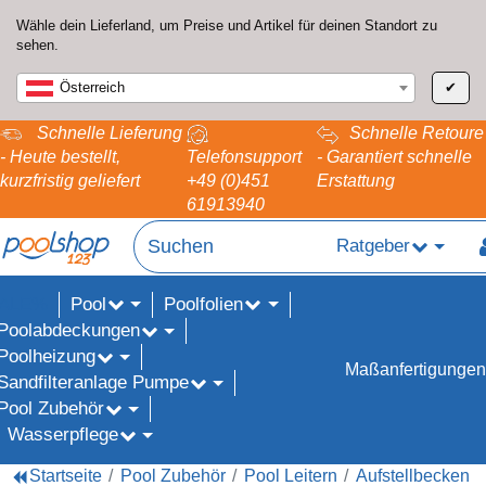
Wähle dein Lieferland, um Preise und Artikel für deinen Standort zu
sehen.
Österreich
✔
Schnelle Lieferung
Schnelle Retoure
- Heute bestellt,
Telefonsupport
- Garantiert schnelle
kurzfristig geliefert
+49 (0)451
Erstattung
61913940
Ratgeber
Pool
Poolfolien
ALE%
Poolabdeckungen
Poolheizung
Maßanfertigungen
Sandfilteranlage Pumpe
Pool Zubehör
Wasserpflege
Startseite
Pool Zubehör
Pool Leitern
Aufstellbecken