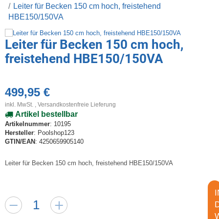
Leiter für Becken 150 cm hoch, freistehend
HBE150/150VA
Leiter für Becken 150 cm hoch,
freistehend HBE150/150VA
499,95 €
inkl. MwSt. ,
Versandkostenfreie Lieferung
Artikel bestellbar
Artikelnummer
: 10195
Hersteller
: Poolshop123
GTIN/EAN
: 4250659905140
Leiter für Becken 150 cm hoch, freistehend HBE150/150VA
I