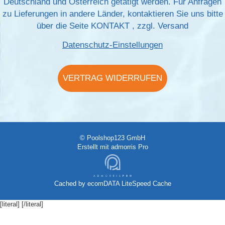
Deutschland und Österreich getätigt werden. Für Anfragen
zu Lieferungen in andere Länder, kontaktieren Sie uns bitte
über die Seite
KONTAKT
, zzgl.
Versand
Datenschutz-Einstellungen
VERTRAG WIDERRUFEN
© Poolshop123 GmbH
Erstellt mit
admorris Pro
Cached by
ecomDATA LiteSpeed Cache
[literal]
[/literal]