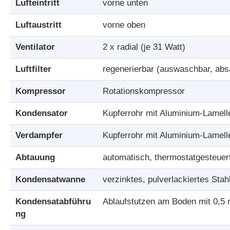
Lufteintritt
vorne unten
Luftaustritt
vorne oben
Ventilator
2 x radial (je 31 Watt)
Luftfilter
regenerierbar (auswaschbar, abs
Kompressor
Rotationskompressor
Kondensator
Kupferrohr mit Aluminium-Lamelle
Verdampfer
Kupferrohr mit Aluminium-Lamelle
Abtauung
automatisch, thermostatgesteuer
Kondensatwanne
verzinktes, pulverlackiertes Stah
Kondensatabführu
Ablaufstutzen am Boden mit 0,5
ng