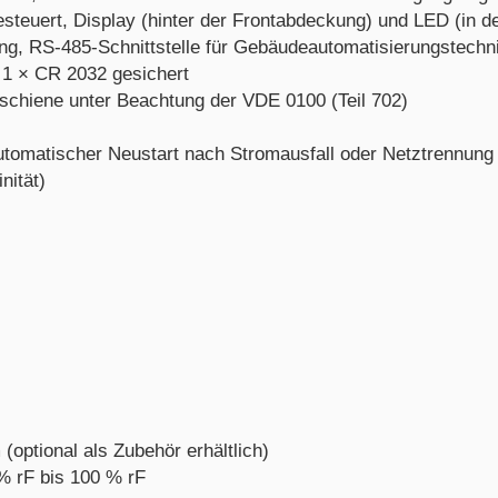
euert, Display (hinter der Frontabdeckung) und LED (in der 
rung, RS-485-Schnittstelle für Gebäudeautomatisierungstech
e 1 × CR 2032 gesichert
dschiene unter Beachtung der VDE 0100 (Teil 702)
automatischer Neustart nach Stromausfall oder Netztrennung 
nität)
ptional als Zubehör erhältlich)
 % rF bis 100 % rF