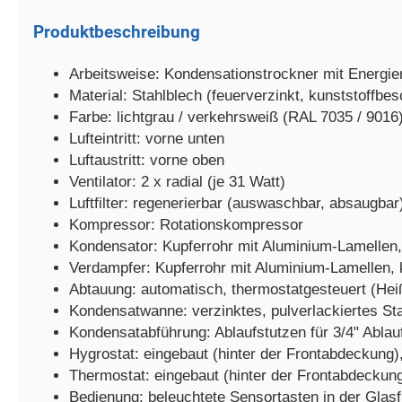
Produktbeschreibung
Arbeitsweise: Kondensationstrockner mit Energi
Material: Stahlblech (feuerverzinkt, kunststoffbes
Farbe: lichtgrau / verkehrsweiß (RAL 7035 / 9016
Lufteintritt: vorne unten
Luftaustritt: vorne oben
Ventilator: 2 x radial (je 31 Watt)
Luftfilter: regenerierbar (auswaschbar, absaugba
Kompressor: Rotationskompressor
Kondensator: Kupferrohr mit Aluminium-Lamellen,
Verdampfer: Kupferrohr mit Aluminium-Lamellen, 
Abtauung: automatisch, thermostatgesteuert (He
Kondensatwanne: verzinktes, pulverlackiertes St
Kondensatabführung: Ablaufstutzen für 3/4" Abla
Hygrostat: eingebaut (hinter der Frontabdeckung), 
Thermostat: eingebaut (hinter der Frontabdeckung
Bedienung: beleuchtete Sensortasten in der Glas