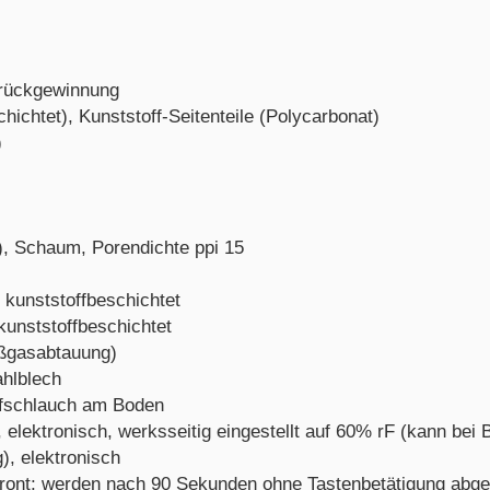
erückgewinnung
chichtet), Kunststoff-Seitenteile (Polycarbonat)
)
r), Schaum, Porendichte ppi 15
 kunststoffbeschichtet
kunststoffbeschichtet
ißgasabtauung)
ahlblech
ufschlauch am Boden
elektronisch, werksseitig eingestellt auf 60% rF (kann bei B
), elektronisch
front; werden nach 90 Sekunden ohne Tastenbetätigung abge