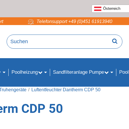
Österreich
rt
Telefonsupport +49 (0)451 61913940
Poolheizung
Sandfilteranlage Pumpe
Pool
 Truhengeräte
Luftentfeuchter Dantherm CDP 50
herm CDP 50