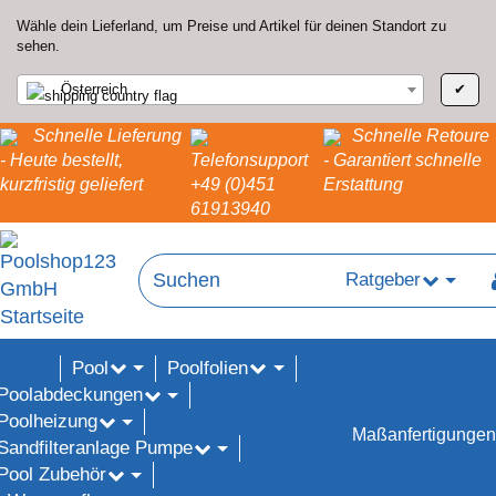
Wähle dein Lieferland, um Preise und Artikel für deinen Standort zu
sehen.
Österreich
✔
Schnelle Lieferung
Schnelle Retoure
- Heute bestellt,
Telefonsupport
- Garantiert schnelle
kurzfristig geliefert
+49 (0)451
Erstattung
61913940
Ratgeber
Pool
Poolfolien
ALE%
Poolabdeckungen
Poolheizung
Maßanfertigungen
Sandfilteranlage Pumpe
Pool Zubehör