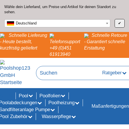
Wähle dein Lieferland, um Preise und Artikel für deinen Standort zu
sehen.
Deutschland
✔
Schnelle Lieferung
Schnelle Retoure
- Heute bestellt,
Telefonsupport
- Garantiert schnelle
kurzfristig geliefert
+49 (0)451
Erstattung
61913940
Ratgeber
Pool
Poolfolien
ALE%
Poolabdeckungen
Poolheizung
Maßanfertigungen
Sandfilteranlage Pumpe
Pool Zubehör
Wasserpflege