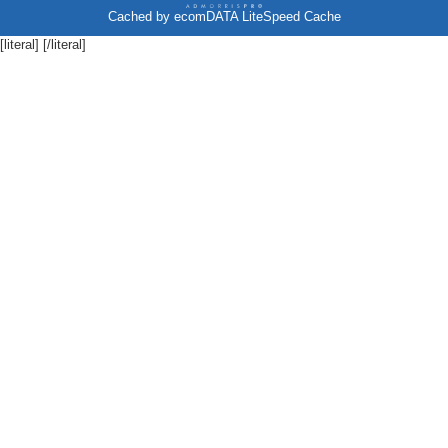
Cached by
ecomDATA LiteSpeed Cache
[literal]
[/literal]