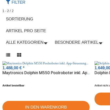
FILTER
1 - 2 / 2
SORTIERUNG
ARTIKEL PRO SEITE
ALLE KATEGORIEN
BESONDERE ARTIKEL
1.488,00 €
*
1.649,0
Dolphin
Maytronics Dolphin M550 Poolroboter inkl. App-Steuerung & Caddy, für Boden/Wand/Wasserlinie
Artikel bestellbar
Artikel nicht
IN DEN WARENKORB