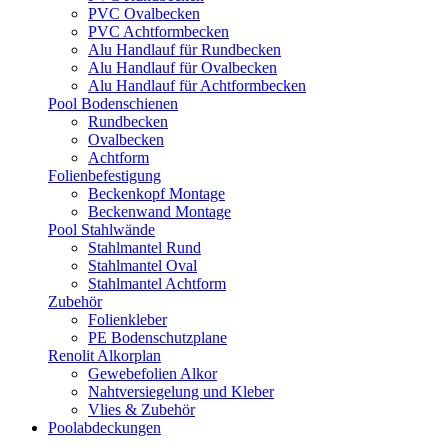
PVC Ovalbecken
PVC Achtformbecken
Alu Handlauf für Rundbecken
Alu Handlauf für Ovalbecken
Alu Handlauf für Achtformbecken
Pool Bodenschienen
Rundbecken
Ovalbecken
Achtform
Folienbefestigung
Beckenkopf Montage
Beckenwand Montage
Pool Stahlwände
Stahlmantel Rund
Stahlmantel Oval
Stahlmantel Achtform
Zubehör
Folienkleber
PE Bodenschutzplane
Renolit Alkorplan
Gewebefolien Alkor
Nahtversiegelung und Kleber
Vlies & Zubehör
Poolabdeckungen