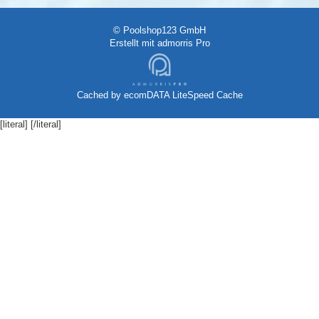
© Poolshop123 GmbH
Erstellt mit
admorris Pro
Cached by
ecomDATA LiteSpeed Cache
[literal]
[/literal]