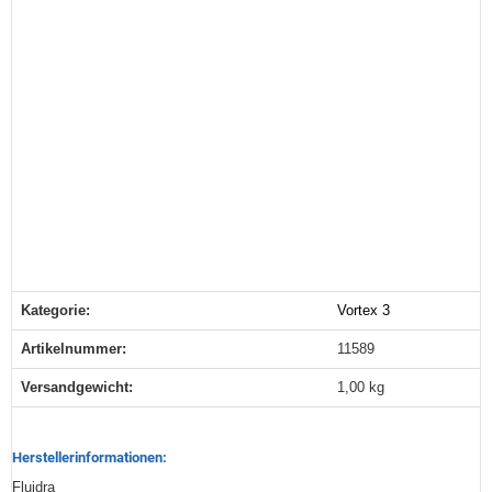
Kategorie:
Vortex 3
Produkteigenschaft
Wert
Artikelnummer:
11589
Versandgewicht‍:
1,00 kg
Herstellerinformationen:
Fluidra