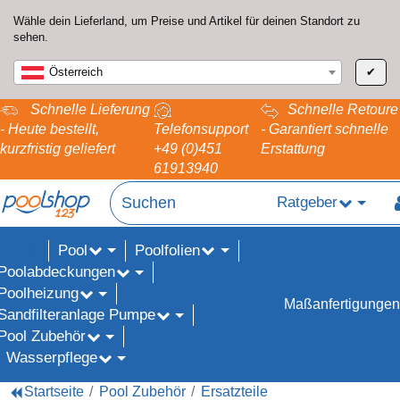
Wähle dein Lieferland, um Preise und Artikel für deinen Standort zu
sehen.
Österreich
✔
Schnelle Lieferung
Schnelle Retoure
- Heute bestellt,
Telefonsupport
- Garantiert schnelle
kurzfristig geliefert
+49 (0)451
Erstattung
61913940
Ratgeber
Pool
Poolfolien
ALE%
Poolabdeckungen
Poolheizung
Maßanfertigungen
Sandfilteranlage Pumpe
Pool Zubehör
Wasserpflege
Startseite
Pool Zubehör
Ersatzteile