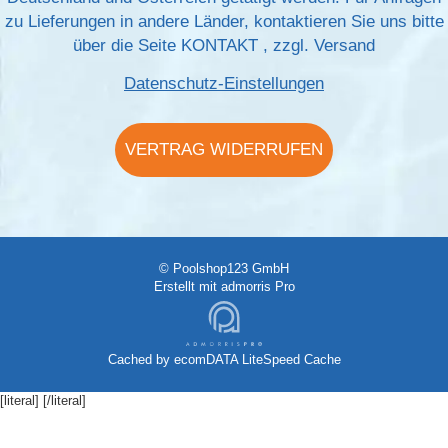
zu Lieferungen in andere Länder, kontaktieren Sie uns bitte
über die Seite
KONTAKT
, zzgl.
Versand
Datenschutz-Einstellungen
VERTRAG WIDERRUFEN
© Poolshop123 GmbH
Erstellt mit
admorris Pro
Cached by
ecomDATA LiteSpeed Cache
[literal]
[/literal]