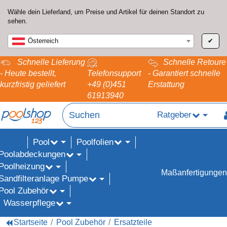
Wähle dein Lieferland, um Preise und Artikel für deinen Standort zu
sehen.
Österreich
✔
Schnelle Lieferung
Schnelle Retoure
- Heute bestellt,
Telefonsupport
- Garantiert schnelle
kurzfristig geliefert
+49 (0)451
Erstattung
61913940
Ratgeber
Pool
Poolfolien
ALE%
Poolabdeckungen
Poolheizung
Maßanfertigungen
Sandfilteranlage Pumpe
Pool Zubehör
Wasserpflege
Startseite
Pool Zubehör
Ersatzteile