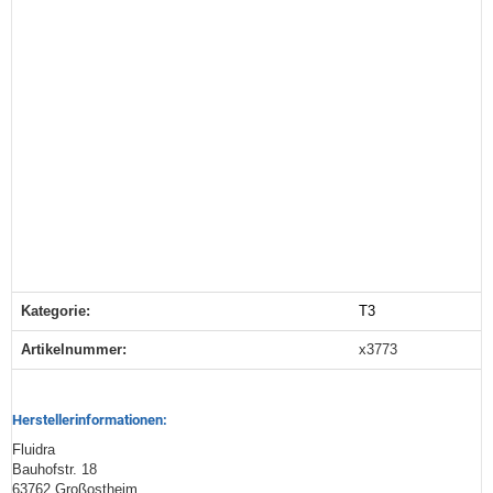
Kategorie:
T3
Produkteigenschaft
Wert
Artikelnummer:
x3773
Herstellerinformationen:
Fluidra
Bauhofstr. 18
63762 Großostheim