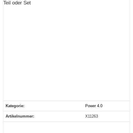
Teil oder Set
Kategorie:
Power 4.0
Produkteigenschaft
Wert
Artikelnummer:
X11263