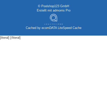
© Poolshop123 GmbH
Erstellt mit
admorris Pro
Cached by
ecomDATA LiteSpeed Cache
[literal]
[/literal]