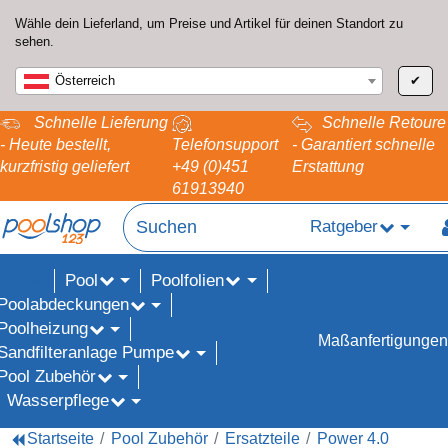
Wähle dein Lieferland, um Preise und Artikel für deinen Standort zu
sehen.
Österreich
✔
Schnelle Lieferung
Schnelle Retoure
- Heute bestellt,
Telefonsupport
- Garantiert schnelle
kurzfristig geliefert
+49 (0)451
Erstattung
61913940
Ratgeber
Pool
Poolfolien
ALE%
Poolabdeckungen
Poolheizung
Maßanfertigungen
Sandfilteranlage Pumpe
Pool Zubehör
Wasserpflege
Startseite
Pool Zubehör
Ersatzteile
Power 4.0