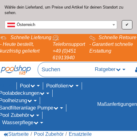
Wähle dein Lieferland, um Preise und Artikel für deinen Standort zu
sehen.
Österreich
✔
Schnelle Lieferung
Schnelle Retoure
- Heute bestellt,
Telefonsupport
- Garantiert schnelle
kurzfristig geliefert
+49 (0)451
Erstattung
61913940
Ratgeber
Pool
Poolfolien
ALE%
Poolabdeckungen
Poolheizung
Maßanfertigungen
Sandfilteranlage Pumpe
Pool Zubehör
Wasserpflege
Startseite
Pool Zubehör
Ersatzteile