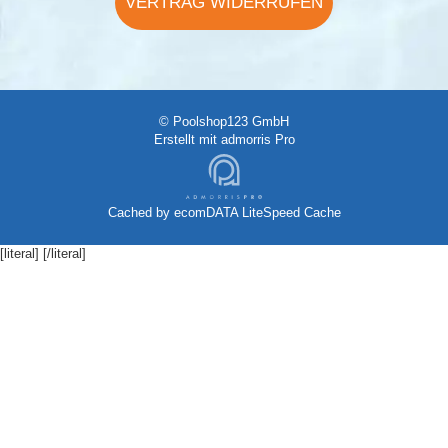
VERTRAG WIDERRUFEN
© Poolshop123 GmbH
Erstellt mit
admorris Pro
Cached by
ecomDATA LiteSpeed Cache
[literal]
[/literal]