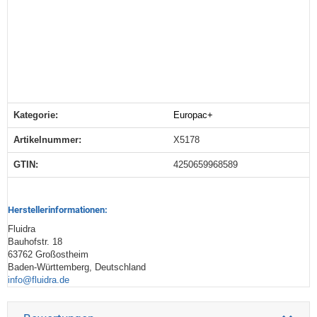
Kategorie:
Europac+
Produkteigenschaft
Wert
Artikelnummer:
X5178
GTIN:
4250659968589
Herstellerinformationen:
Fluidra
Bauhofstr. 18
63762 Großostheim
Baden-Württemberg, Deutschland
info@fluidra.de