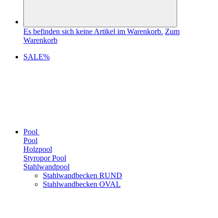
Warenkorb
Es befinden sich keine Artikel im Warenkorb.
Zum
Warenkorb
SALE%
Pool
Pool
Holzpool
Styropor Pool
Stahlwandpool
Stahlwandbecken RUND
Stahlwandbecken OVAL