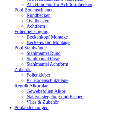
Alu Handlauf für Achtformbecken
Pool Bodenschienen
Rundbecken
Ovalbecken
Achtform
Folienbefestigung
Beckenkopf Montage
Beckenwand Montage
Pool Stahlwände
Stahlmantel Rund
Stahlmantel Oval
Stahlmantel Achtform
Zubehör
Folienkleber
PE Bodenschutzplane
Renolit Alkorplan
Gewebefolien Alkor
Nahtversiegelung und Kleber
Vlies & Zubehör
Poolabdeckungen