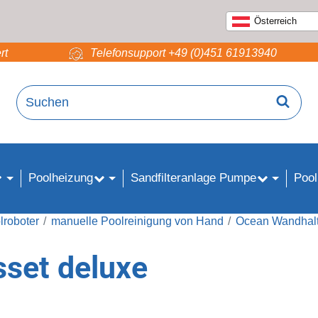
Österreich
rt
Telefonsupport +49 (0)451 61913940
Poolheizung
Sandfilteranlage Pumpe
Pool
lroboter
manuelle Poolreinigung von Hand
Ocean Wandhalt
set deluxe