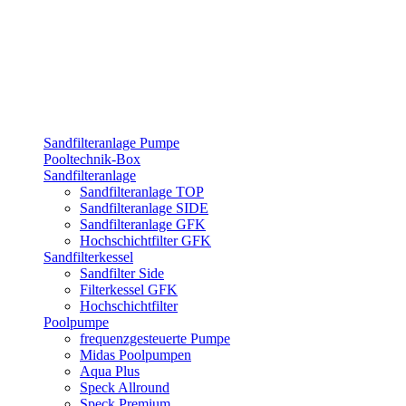
Sandfilteranlage Pumpe
Pooltechnik-Box
Sandfilteranlage
Sandfilteranlage TOP
Sandfilteranlage SIDE
Sandfilteranlage GFK
Hochschichtfilter GFK
Sandfilterkessel
Sandfilter Side
Filterkessel GFK
Hochschichtfilter
Poolpumpe
frequenzgesteuerte Pumpe
Midas Poolpumpen
Aqua Plus
Speck Allround
Speck Premium