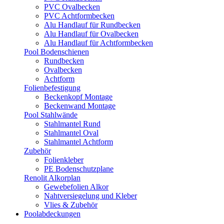
PVC Ovalbecken
PVC Achtformbecken
Alu Handlauf für Rundbecken
Alu Handlauf für Ovalbecken
Alu Handlauf für Achtformbecken
Pool Bodenschienen
Rundbecken
Ovalbecken
Achtform
Folienbefestigung
Beckenkopf Montage
Beckenwand Montage
Pool Stahlwände
Stahlmantel Rund
Stahlmantel Oval
Stahlmantel Achtform
Zubehör
Folienkleber
PE Bodenschutzplane
Renolit Alkorplan
Gewebefolien Alkor
Nahtversiegelung und Kleber
Vlies & Zubehör
Poolabdeckungen