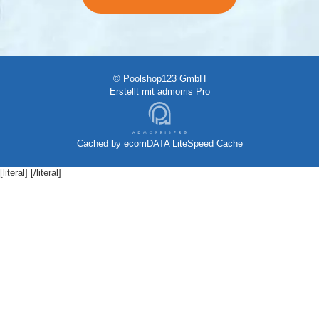
© Poolshop123 GmbH
Erstellt mit
admorris Pro
Cached by
ecomDATA LiteSpeed Cache
[literal]
[/literal]