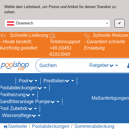
Wähle dein Lieferland, um Preise und Artikel für deinen Standort zu
sehen.
Österreich
✔
Schnelle Lieferung
Schnelle Retoure
- Heute bestellt,
Telefonsupport
- Garantiert schnelle
kurzfristig geliefert
+49 (0)451
Erstattung
61913940
Ratgeber
Pool
Poolfolien
ALE%
Poolabdeckungen
Poolheizung
Maßanfertigungen
Sandfilteranlage Pumpe
Pool Zubehör
Wasserpflege
Startseite
Poolabdeckungen
Sommerabdeckung