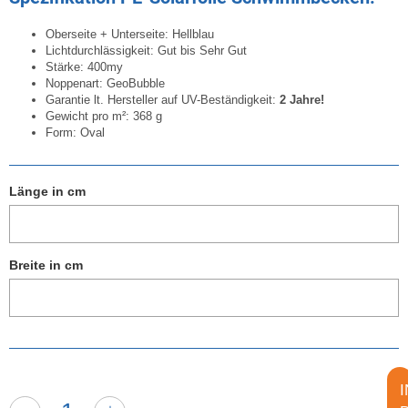
Oberseite + Unterseite: Hellblau
Lichtdurchlässigkeit: Gut bis Sehr Gut
Stärke: 400my
Noppenart: GeoBubble
Garantie lt. Hersteller auf UV-Beständigkeit:
2 Jahre!
Gewicht pro m²: 368 g
Form: Oval
Länge in cm
Länge in cm
Breite in cm
Breite in cm
I