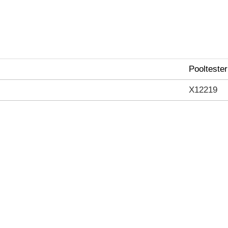
Pooltester
X12219
n bei der Kaufentscheidung: