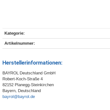
Kategorie:
Produkteigenschaft
Wert
Artikelnummer:
Herstellerinformationen:
BAYROL Deutschland GmbH
Robert-Koch-Straße 4
82152 Planegg-Steinkirchen
Bayern, Deutschland
bayrol@bayrol.de
Artikelbewertung: 0 von 5 Sterne
Geben Sie die erste Bewertung für diesen Artikel ab und helfen Sie Andere