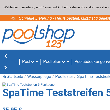
Wähle dein Lieferland, um Preise und Artikel für deinen Standort zu sehen.
Schnelle Lieferung - Heute bestellt, kurzfristig geliefe
Pool
Poolfolien
Poolabdeckungen
SALE%
Startseite
Wasserpflege
Pooltester
SpaTime Teststreif
SpaTime Teststreifen 
25,95 €