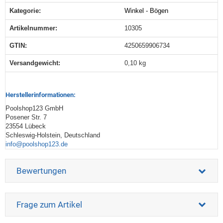
Kategorie:
Winkel - Bögen
Produkteigenschaft
Wert
Artikelnummer:
10305
GTIN:
4250659906734
Versandgewicht‍:
0,10 kg
Herstellerinformationen:
Poolshop123 GmbH
Posener Str. 7
23554 Lübeck
Schleswig-Holstein, Deutschland
info@poolshop123.de
Bewertungen
Frage zum Artikel