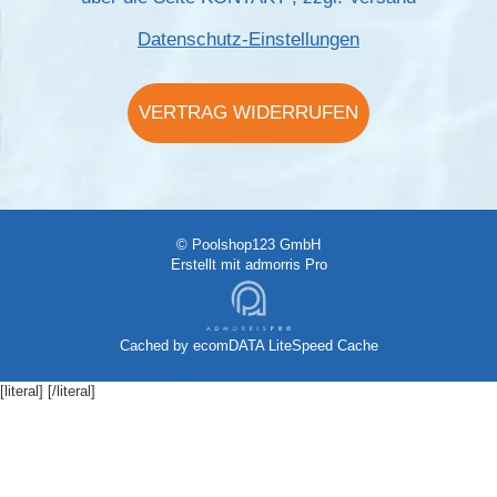
Datenschutz-Einstellungen
VERTRAG WIDERRUFEN
© Poolshop123 GmbH
Erstellt mit
admorris Pro
Cached by
ecomDATA LiteSpeed Cache
[literal]
[/literal]