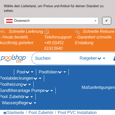
Wähle dein Lieferland, um Preise und Artikel für deinen Standort zu
sehen.
Österreich
✔
Schnelle Lieferung
Schnelle Retoure
- Heute bestellt,
Telefonsupport
- Garantiert schnelle
kurzfristig geliefert
+49 (0)451
Erstattung
61913940
Ratgeber
Pool
Poolfolien
ALE%
Poolabdeckungen
Poolheizung
Maßanfertigungen
Sandfilteranlage Pumpe
Pool Zubehör
Wasserpflege
Startseite
Pool Zubehör
Pool PVC Installation