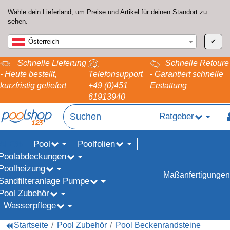
Wähle dein Lieferland, um Preise und Artikel für deinen Standort zu
sehen.
Österreich
✔
Schnelle Lieferung
Schnelle Retoure
- Heute bestellt,
Telefonsupport
- Garantiert schnelle
kurzfristig geliefert
+49 (0)451
Erstattung
61913940
Ratgeber
Pool
Poolfolien
ALE%
Poolabdeckungen
Poolheizung
Maßanfertigungen
Sandfilteranlage Pumpe
Pool Zubehör
Wasserpflege
Startseite
Pool Zubehör
Pool Beckenrandsteine