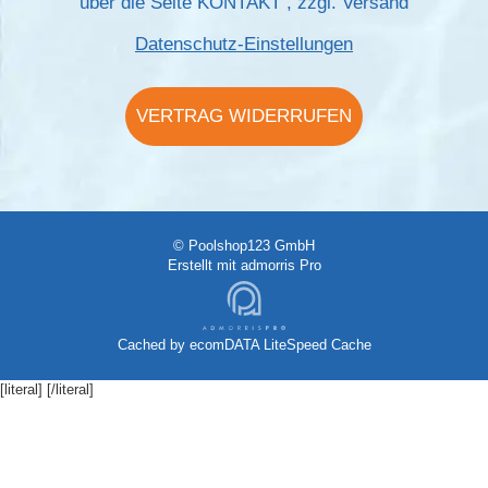
über die Seite
KONTAKT
, zzgl.
Versand
Datenschutz-Einstellungen
VERTRAG WIDERRUFEN
© Poolshop123 GmbH
Erstellt mit
admorris Pro
Cached by
ecomDATA LiteSpeed Cache
[literal]
[/literal]