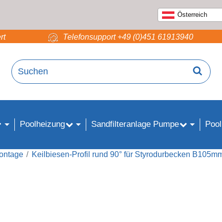
Österreich
rt
Telefonsupport +49 (0)451 61913940
Poolheizung
Sandfilteranlage Pumpe
Pool
ontage
Keilbiesen-Profil rund 90° für Styrodurbecken B105m