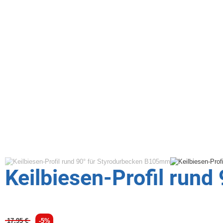
Keilbiesen-Profil run
17,95 €
-5%