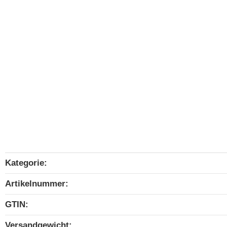
Kategorie:
Produkteigenschaft
Wert
Artikelnummer:
GTIN:
Versandgewicht‍: