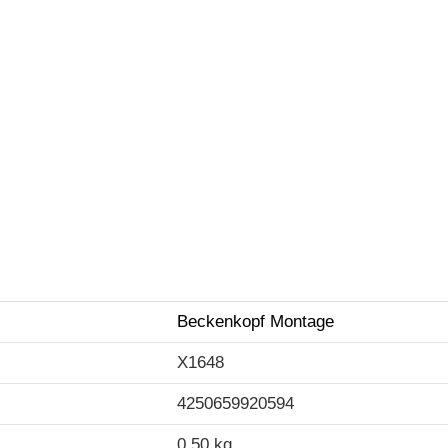
Beckenkopf Montage
X1648
4250659920594
0,50 kg