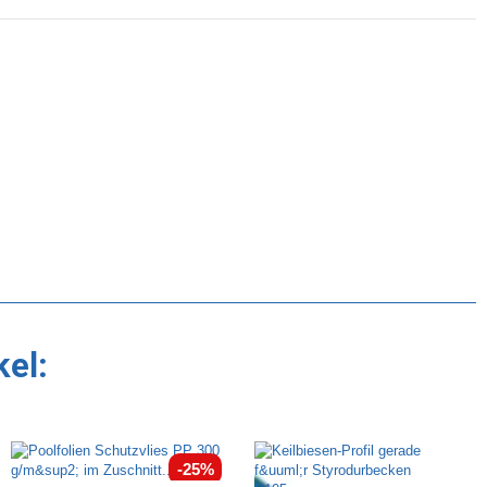
kel:
-25%