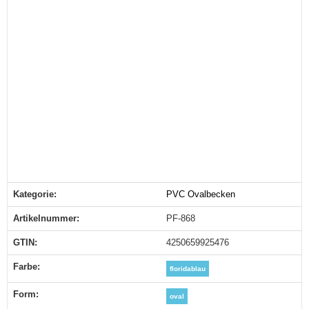
Kategorie:
PVC Ovalbecken
Produkteigenschaft
Wert
Artikelnummer:
PF-868
GTIN:
4250659925476
Farbe‍:
floridablau
Form‍:
oval