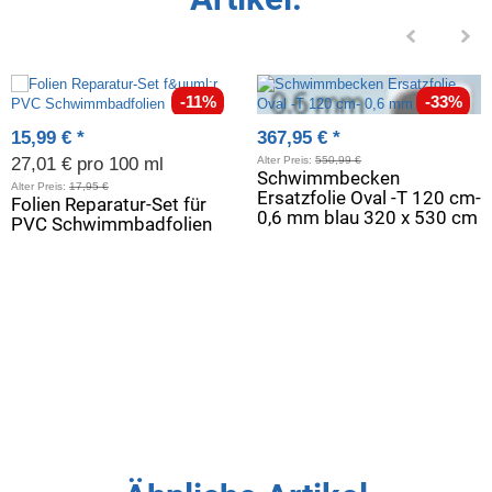
-11%
-33%
15,99 €
*
367,95 €
*
27,01 € pro 100 ml
Alter Preis:
550,99 €
Schwimmbecken
Alter Preis:
17,95 €
Ersatzfolie Oval -T 120 cm-
Folien Reparatur-Set für
0,6 mm blau 320 x 530 cm
PVC Schwimmbadfolien