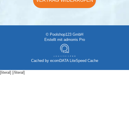
VERTRAG WIDERRUFEN
© Poolshop123 GmbH
Erstellt mit
admorris Pro
Cached by
ecomDATA LiteSpeed Cache
[literal]
[/literal]