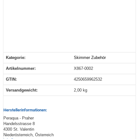
Kategorie:
Skimmer Zubehör
Produkteigenschaft
Wert
Artikelnummer:
X867-0002
GTIN:
4250659962532
Versandgewicht‍:
2,00 kg
Herstellerinformationen:
Peraqua - Praher
Handelsstrasse 8
4300 St. Valentin
Niederösterreich, Österreich