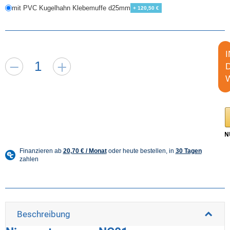
mit PVC Kugelhahn Klebemuffe d25mm
+ 120,50 €
I
Beschreibung