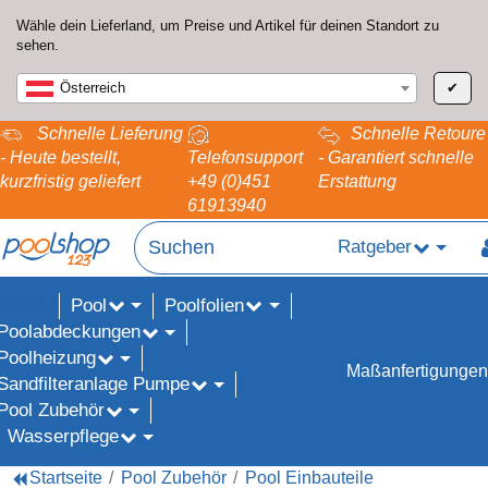
Wähle dein Lieferland, um Preise und Artikel für deinen Standort zu
sehen.
Österreich
✔
Schnelle Lieferung
Schnelle Retoure
- Heute bestellt,
Telefonsupport
- Garantiert schnelle
kurzfristig geliefert
+49 (0)451
Erstattung
61913940
Ratgeber
Pool
Poolfolien
ALE%
Poolabdeckungen
Poolheizung
Maßanfertigungen
Sandfilteranlage Pumpe
Pool Zubehör
Wasserpflege
Startseite
Pool Zubehör
Pool Einbauteile