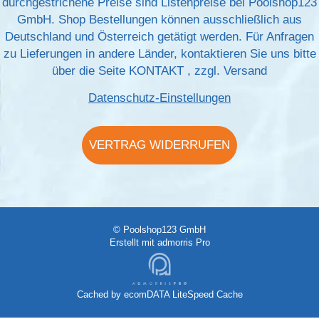
durchgestrichene Preise sind Listenpreise bei Poolshop123
GmbH. Shop Bestellungen können ausschließlich aus
Deutschland und Österreich getätigt werden. Für Anfragen
zu Lieferungen in andere Länder, kontaktieren Sie uns bitte
über die Seite
KONTAKT
, zzgl.
Versand
Datenschutz-Einstellungen
VERTRAG WIDERRUFEN
© Poolshop123 GmbH
Erstellt mit
admorris Pro
Cached by
ecomDATA LiteSpeed Cache