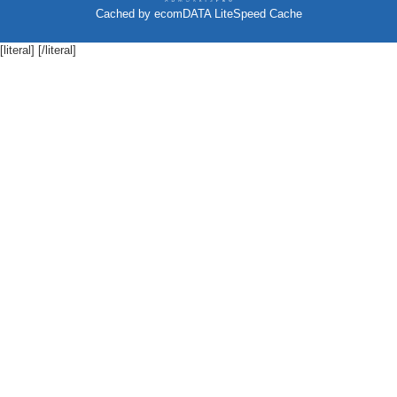
Cached by
ecomDATA LiteSpeed Cache
[literal]
[/literal]