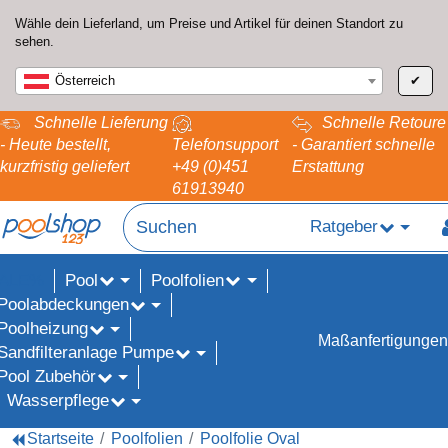
Wähle dein Lieferland, um Preise und Artikel für deinen Standort zu
sehen.
Österreich
✔
Schnelle Lieferung
Schnelle Retoure
- Heute bestellt,
Telefonsupport
- Garantiert schnelle
kurzfristig geliefert
+49 (0)451
Erstattung
61913940
Ratgeber
Pool
Poolfolien
ALE%
Poolabdeckungen
Poolheizung
Maßanfertigungen
Sandfilteranlage Pumpe
Pool Zubehör
Wasserpflege
Startseite
Poolfolien
Poolfolie Oval