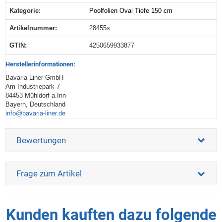
Kategorie:
Poolfolien Oval Tiefe 150 cm
Produkteigenschaft
Wert
Artikelnummer:
28455s
GTIN:
4250659933877
Herstellerinformationen:
Bavaria Liner GmbH
Am Industriepark 7
84453 Mühldorf a.Inn
Bayern, Deutschland
info@bavaria-liner.de
Bewertungen
Frage zum Artikel
Kunden kauften dazu folgende