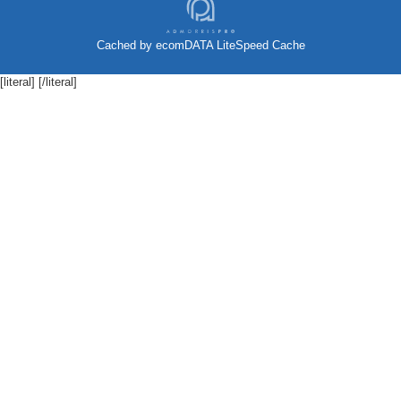
Cached by
ecomDATA LiteSpeed Cache
[literal]
[/literal]