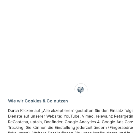
Wie wir Cookies & Co nutzen
Durch Klicken auf „Alle akzeptieren“ gestatten Sie den Einsatz fol
Dienste auf unserer Website: YouTube, Vimeo, releva.nz Retargeti
ReCaptcha, uptain, Doofinder, Google Analytics 4, Google Ads Con
Tracking. Sie können die Einstellung jederzeit ändern (Fingerabdru
links unten). Weitere Details finden Sie unter
Konfigurieren
und in 