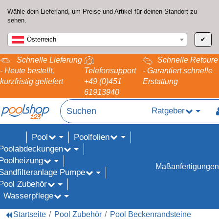
Wähle dein Lieferland, um Preise und Artikel für deinen Standort zu
sehen.
Österreich
✔
Schnelle Lieferung
Schnelle Retoure
- Heute bestellt,
Telefonsupport
- Garantiert schnelle
kurzfristig geliefert
+49 (0)451
Erstattung
61913940
Ratgeber
Pool
Poolfolien
ALE%
Poolabdeckungen
Poolheizung
Maßanfertigungen
Sandfilteranlage Pumpe
Pool Zubehör
Wasserpflege
Startseite
Pool Zubehör
Pool Beckenrandsteine